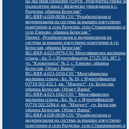
на два броя социални услуги „Резидентна грижа за
пълнолетни лица с физически увреждания в с.
Разделна, община Белослав“
BG-RRP-4.028-0038-C01 “Рехабилитация и
модернизация на системa за външно изкуствено
осветление в село Разделна, село Страшимирово и
село Езерово, община Белослав ”
Проект „Рехабилитация и модернизация на
системa за външно изкуствено осветление в гр.
Белослав, община Белослав”
BG-RRP-4.023-0976-C01 Многофамилна жилищна
сграда - бл. 5, с Идентификатор 27125.501.387.1,
ул. "Клокотница" № 2, с. Езерово, община
Белослав, Област Варна"
BG-RRP-4.023-1050-C01 "Многофамилна
жилищна сграда - Бл. № 16, с Идентификатор
03719.502.432.1, кв. "Младост", гр. Белослав,
община Белослав, Област Варна"
BG-RRP-4.023-1042-C01 " Многофамилна
жилищна сграда - Бл. № 2, с Идентификатор
03719.502.3284.4, кв. "Младост", гр. Белослав,
община Белослав, Област Варна"
BG-RRP-4.028-0038-C01 “Рехабилитация и
модернизация на системa за външно изкуствено
осветление в село Разделна, село Страшимирово и