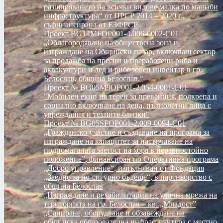
разширяването на всички видове малка по мащаби
инфраструктура“ от ПРСР 2014 – 2020 г.,
съфинансирана от ЕЗФРСР
Проект BG14MFOP001-4.006-0002-C01
„Облагородяване на обществена зона и
изграждане на Общински пазар, включващ сектор
за продажба на пресни и преработени риба и
аквакултури и лед и риболовен инвентар в гр.
Белослав, община Белослав."
Проект № BG05M9OP001-2.054-0001-C01
"Мобилен екип на терен за превенция, подкрепа и
социално включване на деца, пълнолетни лица с
увреждания и техните близки"
Проект № BG05SFOP001-2.009-0094-C01
„Гражданско участие и създаване на програма за
изграждане на капацитет за насърчаване на
подпомаганата заетост на хора в неравностойно
положение”, финансиран по Оперативна програма
„Добро управление“, изпълняван от Фондация
„Заедно за по-сигурно бъдеще“, в партньорство с
община Белослав
„Изграждане и рехабилитация на улична мрежа на
територията на гр. Белослав – кв. „Младост”
„Саниране, оборудване и обзавеждане на
общинска образователна инфраструктура с местно