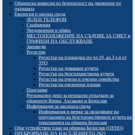
Общинска комисия по безопасност на движение по
пътищата
Екология и околна среда
ЗЕЛЕН ТЕЛЕФОН
Съобщения
Уведомления и обяви
МЕСТОПОЛОЖЕНИЕ НА СЪДОВЕ ЗА СМЕТ и
ГРАФИЦИ НА ОБСЛУЖВАНЕ
Заповеди
Регистри
Регистър на площадки по чл.19, ал.3,т.4 от
ЗУО
Регистър на домашни кучета
Регистър на безстопанствени кучета
Регистър на пчели и пчелни семейства
Регистър на озеленени площи
Програми
Регионално депо за неопасни отпадъци за
общините Варна, Аксаково и Белослав
Информация за околната среда
Информация и мерки за овладяване на
популацията на безстопанствените кучета на
територията на община Белослав
Общ устройствен план на община Белослав (ОУПО)
ПРЕБРОЯВАНЕ НА НАСЕЛЕНИЕТО 2021