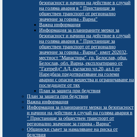
безопасност и начини на действие в случай
на голяма авария в " Пристанище за
обществен транспорт от регионално
значение за горива - Варна"
Важна информация
Информация за планираните мерки за
безопасност и начини на действие в случай
на голяма авария в " Пристанище за
обществен транспорт от регионално
значение за горива - Варна", имот 202032,
местност "Манастира", гр. Белослав, общ.
Белослав, обл. Варна, експлоатирано от
"Газтрейд" АД, съгласно чл.20, ал.1 от
Наредбаза предотвратяване на големи
аварии с опасни вещества и ограничаване на
последиците от тях
План за защита при бедствия
План за защита при бедствия
Важна информация
Информация за планираните мерки за безопасност
и начини на действие в случай на голяма авария в
" Пристанище за обществен транспорт от
регионално значение за горива - Варна"
Общински съвет за намаляване на риска от
бедствия