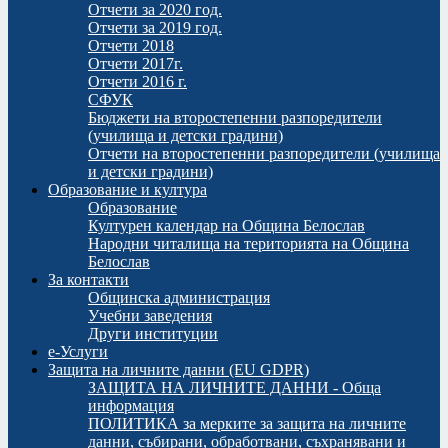
Отчети за 2020 год.
Отчети за 2019 год.
Отчети 2018
Отчети 2017г.
Отчети 2016 г.
СФУК
Бюджети на второстепенни разпоредители
(училища и детски градини)
Отчети на второстепенни разпоредители (училища
и детски градини)
Образование и култура
Образование
Културен календар на Община Белослав
Народни читалища на територията на Община
Белослав
За контакти
Общинска администрация
Учебни заведения
Други институции
е-Услуги
Защита на личните данни (EU GDPR)
ЗАЩИТА НА ЛИЧНИТЕ ДАННИ - Обща
информация
ПОЛИТИКА за мерките за защита на личните
данни, събирани, обработвани, съхранявани и