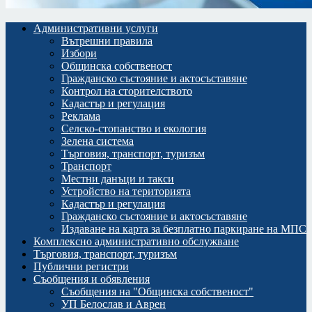
Административни услуги
Вътрешни правила
Избори
Общинска собственост
Гражданско състояние и актосъставяне
Контрол на сторителството
Кадастър и регулация
Реклама
Селско-стопанство и екология
Зелена система
Търговия, транспорт, туризъм
Транспорт
Местни данъци и такси
Устройство на територията
Кадастър и регулация
Гражданско състояние и актосъставяне
Издаване на карта за безплатно паркиране на МПС
Комплексно административно обслужване
Търговия, транспорт, туризъм
Публични регистри
Съобщения и обявления
Съобщения на "Общинска собственост"
УП Белослав и Аврен