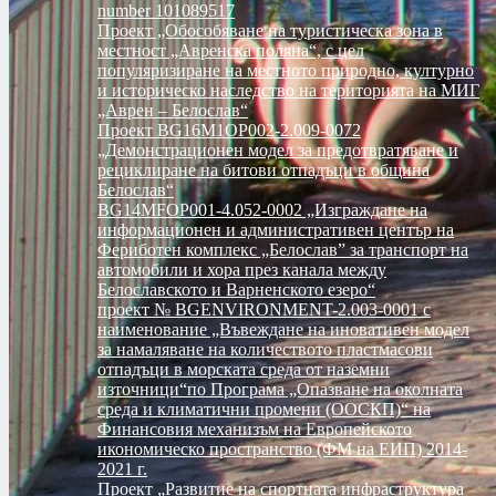
number 101089517
Проект „Обособяване на туристическа зона в
местност „Авренска поляна“, с цел
популяризиране на местното природно, културно
и историческо наследство на територията на МИГ
„Аврен – Белослав“
Проект BG16M1OP002-2.009-0072
„Демонстрационен модел за предотвратяване и
рециклиране на битови отпадъци в община
Белослав“
BG14MFOP001-4.052-0002 „Изграждане на
информационен и административен център на
Фериботен комплекс „Белослав” за транспорт на
автомобили и хора през канала между
Белославското и Варненското езеро“
проект № BGENVIRONMENT-2.003-0001 с
наименование „Въвеждане на иновативен модел
за намаляване на количеството пластмасови
отпадъци в морската среда от наземни
източници“по Програма „Опазване на околната
среда и климатични промени (ООСКП)“ на
Финансовия механизъм на Европейското
икономическо пространство (ФМ на ЕИП) 2014-
2021 г.
Проект „Развитие на спортната инфраструктура