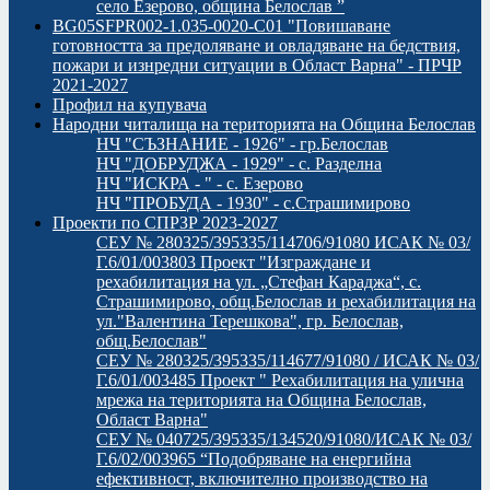
село Езерово, община Белослав ”
BG05SFPR002-1.035-0020-C01 "Повишаване
готовността за предоляване и овладяване на бедствия,
пожари и изнредни ситуации в Област Варна" - ПРЧР
2021-2027
Профил на купувача
Народни читалища на територията на Община Белослав
НЧ "СЪЗНАНИЕ - 1926" - гр.Белослав
НЧ "ДОБРУДЖА - 1929" - с. Разделна
НЧ "ИСКРА - " - с. Езерово
НЧ "ПРОБУДА - 1930" - с.Страшимирово
Проекти по СПРЗР 2023-2027
СЕУ № 280325/395335/114706/91080 ИСАК № 03/
Г.6/01/003803 Проект "Изграждане и
рехабилитация на ул. „Стефан Караджа“, с.
Страшимирово, общ.Белослав и рехабилитация на
ул."Валентина Терешкова", гр. Белослав,
общ.Белослав"
СЕУ № 280325/395335/114677/91080 / ИСАК № 03/
Г.6/01/003485 Проект " Рехабилитация на улична
мрежа на територията на Община Белослав,
Област Варна"
СЕУ № 040725/395335/134520/91080/ИСАК № 03/
Г.6/02/003965 “Подобряване на енергийна
ефективност, включително производство на