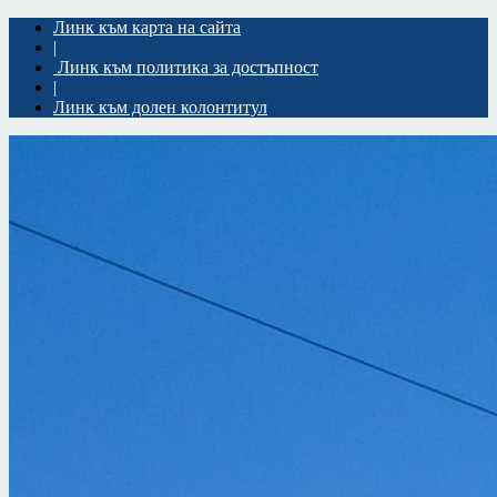
Линк към карта на сайта
|
Линк към политика за достъпност
|
Линк към долен колонтитул