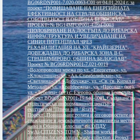
BG06RDNP001-7.020-0063-C01 от 04.01.2024 г. за
проект “ПОВИШАВАНЕ НА ЕНЕРГИЙНАТА
ЕФЕКТИВНОСТ НА СГРАДИ ОБЩИНСКА
СОБСТВЕНОСТ В ОБЩИНА БЕЛОСЛАВ“
ПРОЕКТ: № BG14MFOP001-4.094-0003
“ПОДОБРЯВАНЕ НА ДОСТЪПА ДО РИБАРСКА
ИНФРАСТРУКТУРА И УВЕЛИЧАВАНЕ НА
СИНИЯ ПОТЕНЦИАЛ ЧРЕЗ
РЕХАБИЛИТАЦИЯ НА УЛ. "КРАЙЕЗЕРНА",
ДОВЕЖДАЩА ДО РИБАРСКА ЗОНА В С.
СТРАШИМИРОВО, ОБЩИНА БЕЛОСЛАВ”
Проект № BG06RDNP001-7.021-0019
«Водопроводна мрежа по ул. «Енергетик», ул.
«Клокотница», ул. «Ал. Стамболийски», ул.
«Светлина», ул. «Добруджа», ул. «Св. св. Кирил и
Методий», ул. «Крайбрежна», ул. «Преслав» (юг),
ул. «Дебелец» (юг) с. Езерово, община Белослав»
Проект BG06RDNP001-19.640-0001„Създаване на
туристически информационен център за
екотуризъм "Птичи рай "Ятата"
Проект „Повишаване ролята и отговорностите на
гражданите в демократичното развитие на местно
ниво в Община Белослав“ по ОПДУ
SwAi-CITIZENS-TOWN - Sharing working
algorithms for urban/rural waste collection - Project