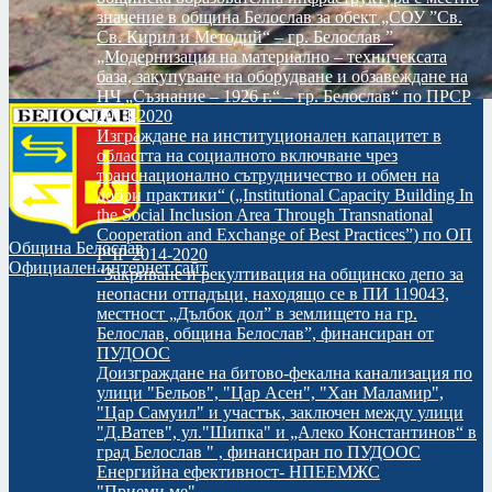
значение в община Белослав за обект „СОУ ”Св.
Св. Кирил и Методий“ – гр. Белослав ”
„Модернизация на материално – техничексата
база, закупуване на оборудване и обзавеждане на
НЧ „Съзнание – 1926 г.“ – гр. Белослав“ по ПРСР
2014-2020
Изграждане на институционален капацитет в
областта на социалното включване чрез
транснационално сътрудничество и обмен на
добри практики“ („Institutional Capacity Building In
the Social Inclusion Area Through Transnational
Cooperation and Exchange of Best Practices”) по ОП
Община Белослав
РЧР 2014-2020
Официален интернет сайт
“Закриване и рекултивация на общинско депо за
неопасни отпадъци, находящо се в ПИ 119043,
местност „Дълбок дол” в землището на гр.
Белослав, община Белослав”, финансиран от
ПУДООС
Доизграждане на битово-фекална канализация по
улици "Бельов", "Цар Асен", "Хан Маламир",
"Цар Самуил" и участък, заключен между улици
"Д.Ватев", ул."Шипка" и „Алеко Константинов“ в
град Белослав " , финансиран по ПУДООС
Енергийна ефективност- НПЕЕМЖС
"Приеми ме"