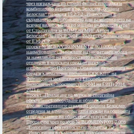
чрез изграждане на стрийт фитнес площадка и
комбинирано игрище в гр. Белослав, община
Белослав“ по мярка 19.2/7.2 „Инвестиции в
създаването, подобряването или разширяването на
всички видове малка по мащаби инфраструктура“
от Стратегията за ВОМР на МИГ Аврен -
Белослав“ по ПРСР 2014 – 2020 г., съфинансирана
от ЕЗФРСР
проект № BGENVIRONMENT-2.003-0001 с
наименование „Въвеждане на иновативен модел
за намаляване на количеството пластмасови
отпадъци в морската среда от наземни
източници“по Програма „Опазване на околната
среда и климатични промени (ООСКП)“ на
Финансовия механизъм на Европейското
икономическо пространство (ФМ на ЕИП) 2014-
2021 г.
Проект „Прилагане на мерки за енергийна
ефективност, оборудване и обзавеждане на
административните сгради на община Белослав,
отредени за административни нужди на общината
и предоставяне на обществени услуги” по
Процедура чрез подбор № BG06RDNP001-7.008
„Енергийна ефективност“ по подмярка 7.2.
„Инвестиции в създаването, подобряването или