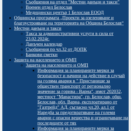
Съобщения на отдел "Местни данъци и такси"
Военен отдел Белослав
Медицински център 1 Белослав ЕООД
Общинска програмата „Проекти за озеленяване и
благоустрояване на територията на Община Белослав“
Местни данъци и такси
Такса за административни услуги в сила от
23.02.2024г.
Данъчен календар
Съобщения по чл.32 от ДОПК
Банкови сметки
Защита на населението и ОМП
Защита на населението и ОМП
Информация за планираните мерки за
безопасност и начини на действие в случай
на голяма авария в " Пристанище за
обществен транспорт от регионално
значение за горива - Варна", имот 202032,
местност "Манастира", гр. Белослав, общ.
Белослав, обл. Варна, експлоатирано от
"Газтрейд" АД, съгласно чл.20, ал.1 от
Наредба за предотвратяване на големи
аварии с опасни вещества и ограничаване на
последиците от тях
Информация за планираните мерки за