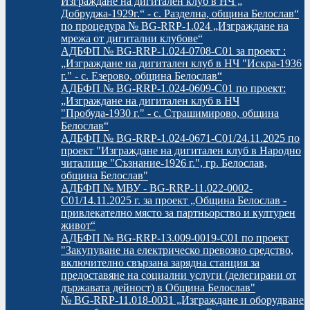
Изграждане на дигитален клуб в НЧ „
Добруджа-1929г.“ - с. Разделна, община Белослав“
по процедура № BG-RRP-1.024 „Изграждане на
мрежа от дигитални клубове“
АДБФП № BG-RRP-1.024-0708-C01 за проект :
„Изграждане на дигитален клуб в НЧ "Искра-1936
г." - с. Езерово, община Белослав“
АДБФП № BG-RRP-1.024-0609-C01 по проект:
„Изграждане на дигитален клуб в НЧ
"Пробуда-1930 г." - с. Страшимирово, община
Белослав“
АДБФП № BG-RRP-1.024-0671-C01/24.11.2025 по
проект "Изграждане на дигитален клуб в Народно
читалище "Съзнание-1926 г.", гр. Белослав,
община Белослав"
АДБФП № МВУ - BG-RRР-11.022-0002-
C01/14.11.2025 г. за проект „Община Белослав -
привлекателно място за партньорство и културен
живот“
АДБФП № BG-RRP-13.009-0019-C01 по проект
"Закупуване на електрическо превозно средство,
включително свързана зарядна станция за
предоставяне на социални услуги (делегирани от
държавата дейност) в Община Белослав"
№ BG-RRP-11.018-0031 „Изграждане и оборудване