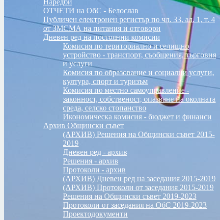
Наредби
ОТЧЕТИ на ОбС - Белослав
Публичен електронен регистър по чл. 33, ал. 1, т. 4
от ЗМСМА на питания и отговори
Дневен ред на постоянни комисии
Комисия по териториално и селищно
устройство - транспорт, съобщения, търговия
и услуги
Комисия по образование и социални услуги,
култура, спорт и туризъм
Комисия по местно самоуправление -
законност, собственост, опазване на околната
среда, селско стопанство
Икономическа комисия - бюджет и финанси
Архив Общински съвет
(АРХИВ) Решения на Общински съвет 2015-
2019
Дневен ред - архив
Решения - архив
Протоколи - архив
(АРХИВ) Дневен ред на заседания 2015-2019
(АРХИВ) Протоколи от заседания 2015-2019
Решения на Общински съвет 2019-2023
Протоколи от заседания на ОбС 2019-2023
Проектодокументи