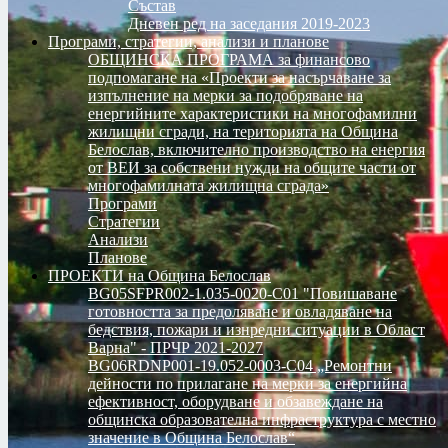
Състав
Дневен ред на заседания 2019-2023
Програми, стратегии, анализи и планове
ОБЩИНСКА ПРОГРАМА за финансово
подпомагане на «Проекти за насърчаване за
изпълнение на мерки за подобряване на
енергийните характеристики на многофамилни
жилищни сгради, на територията на Община
Белослав, включително производство на енергия
от ВЕИ за собствени нужди на общите части от
многофамилната жилищна сграда»
Програми
Стратегии
Анализи
Планове
ПРОЕКТИ на Община Белослав
BG05SFPR002-1.035-0020-C01 "Повишаване
готовността за предоляване и овладяване на
бедствия, пожари и изнредни ситуации в Област
Варна" - ПРЧР 2021-2027
BG06RDNP001-19.052-0003-C04 „Ремонтни
дейности по прилагане на мерки за енергийна
ефективност, оборудване и обзавеждане на
общинска образователна инфраструктура с местно
значение в Община Белослав“