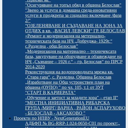
"Осигуряване на топъл обяд в община Белослав"
"Звено за услуги в домашна среда-иновативни
услуги в продкрепа за социално включване /фаза
2/”
“ОЗЕЛЕНЯВАНЕ И СЪЗДАВАНЕ НА ЗОНА ЗА
ОТДИХ в кв. „ВАСИЛ ЛЕВСКИ“ ГР. БЕЛОСЛАВ
«Ремонт и модернизация на метериално-
техническата база на НЧ „Добруджа- 1929г.“
с.Разделна , общ.Белослав”
„Модернизация на материално – техничексата
база, закупуване на оборудване и обзавеждане на
НЧ „Съзнание – 1926 г.“ – гр. Белослав“ по ПРСР
2014-2020
Реконструкция на водопроводната мрежа кв.
„Стара гара“, с. Разделна, Община Белослав
„Изработване на Общ устроиствен план на
община (ОУПО) ” по чл. 105, т.1 от ЗУТ
"СТАРТ В КАРИЕРАТА"
„Обучение и заетост за младите хора" – етап II”
"МЕСТНА ИНИЦИАТИВНА РИБАРСКА
ГРУПА /МИРГ/ ВАРНА , РАЙОН АСПАРУХОВО
- БЕЛОСЛАВ - АКСАКОВО "
Проекти по НПВУ - NextGenerationEU
АДБФП № BG-RRP-1.024-0650-C01 по проект:„