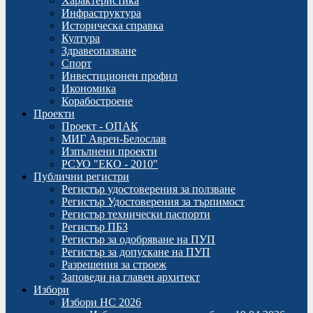
Характеристика
Инфраструктура
Историческа справка
Култура
Здравеопазване
Спорт
Инвестиционен профил
Икономика
Корабостроене
Проекти
Проект - ОПАК
МИГ Аврен-Белослав
Изпълнени проекти
РСУО "ЕКО - 2010"
Публични регистри
Регистър удостоверения за ползване
Регистър Удостоверения за търпимост
Регистър технически паспорти
Регистър ПБЗ
Регистър за одобряване на ПУП
Регистър за допускане на ПУП
Разрешения за строеж
Заповеди на главен архитект
Избори
Избори НС 2026